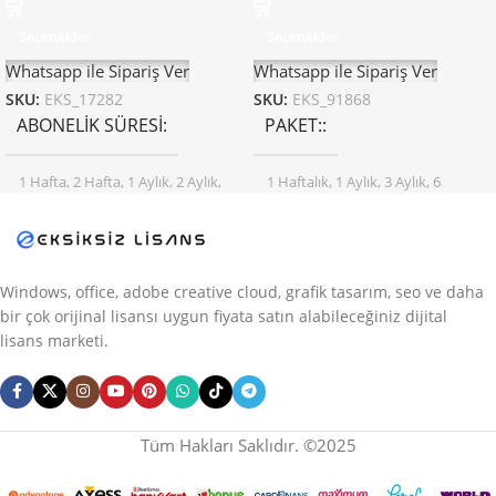
Seçenekler
Seçenekler
Whatsapp ile Sipariş Ver
Whatsapp ile Sipariş Ver
SKU:
EKS_17282
SKU:
EKS_91868
ABONELIK SÜRESI
PAKET:
1 Hafta
,
2 Hafta
,
1 Aylık
,
2 Aylık
,
1 Haftalık
,
1 Aylık
,
3 Aylık
,
6
3 Aylık
,
4 Aylık
,
6 Aylık
,
12 Aylık
Aylık
,
12 Aylık
Windows, office, adobe creative cloud, grafik tasarım, seo ve daha
bir çok orijinal lisansı uygun fiyata satın alabileceğiniz dijital
lisans marketi.
Tüm Hakları Saklıdır. ©2025