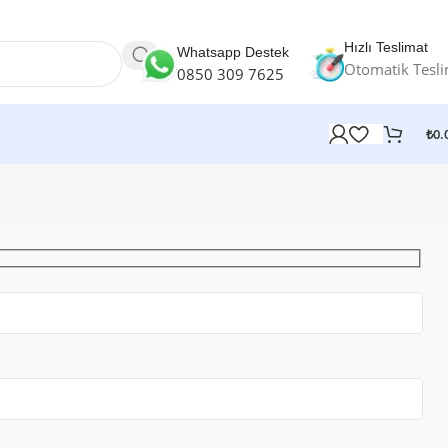
Hızlı Teslimat
Whatsapp Destek
Otomatik Tesl
0850 309 7625
₺
0.