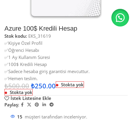
Azure 100$ Kredili Hesap
Stok kodu:
EKS_31619
✅Kişiye Özel Profil
✅Öğrenci Hesabı
✅1 Ay Kullanım Süresi
✅100$ Kredili Hesap
✅Sadece hesaba giriş garantisi mevcuttur.
✅Hemen teslim.
₺
500.00
₺
250.00
Stokta yok
Stokta yok
İstek Listesine Ekle
Paylaş:
15
müşteri tarafından inceleniyor.