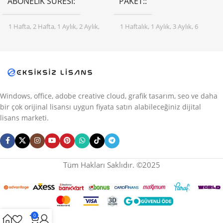
ABONELIK SÜRESI
PAKET:
1 Hafta
,
2 Hafta
,
1 Aylık
,
2 Aylık
,
1 Haftalık
,
1 Aylık
,
3 Aylık
,
6
3 Aylık
,
4 Aylık
,
6 Aylık
,
12 Aylık
Aylık
,
12 Aylık
Windows, office, adobe creative cloud, grafik tasarım, seo ve daha
bir çok orijinal lisansı uygun fiyata satın alabileceğiniz dijital
lisans marketi.
Tüm Hakları Saklıdır. ©2025
0