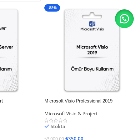
-88%
rt
Microsoft Visio Professional 2019
Microsoft Visio & Project
Stokta
₺
350.00
₺
3,000.00