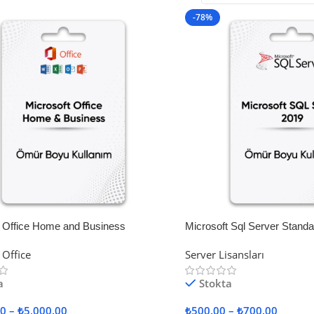
-78%
t Office Home and Business
Microsoft Sql Server Standa
 Office
Server Lisansları
a
Stokta
00
–
₺
5,000.00
₺
500.00
–
₺
700.00