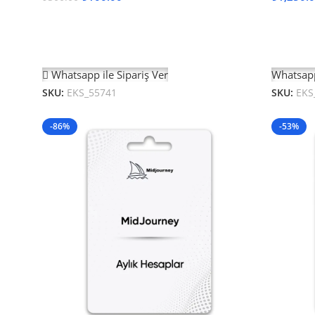
Devamını Oku
Seçenek
Whatsapp ile Sipariş Ver
Whatsapp
SKU:
EKS_55741
SKU:
EKS
-86%
-53%