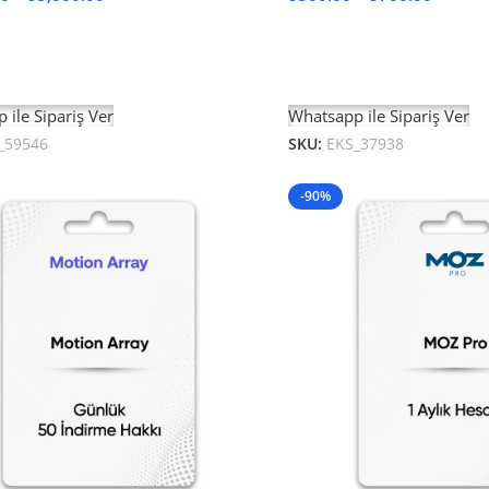
ler
Seçenekler
 ile Sipariş Ver
Whatsapp ile Sipariş Ver
_59546
SKU:
EKS_37938
-90%