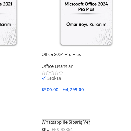
Office 2024 Pro Plus
Office Lisansları
Stokta
₺
500.00
–
₺
4,299.00
Seçenekler
Whatsapp ile Sipariş Ver
SKU:
EKS_33864