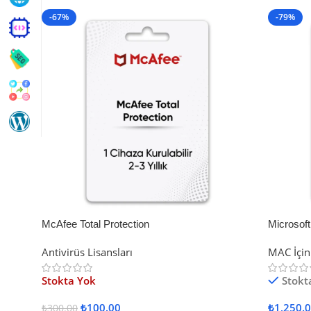
-67%
-79%
McAfee Total Protection
Microsof
Antivirüs Lisansları
MAC İçin
Stokta Yok
Stokt
₺
100.00
₺
1,250.
₺
300.00