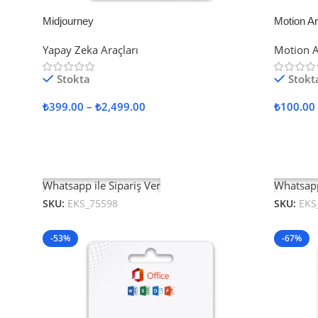
Midjourney
Motion A
Yapay Zeka Araçları
Motion A
Stokta
Stokt
₺
399.00
–
₺
2,499.00
₺
100.00
Seçenekler
Seçenek
Whatsapp ile Sipariş Ver
Whatsapp
SKU:
EKS_75598
SKU:
EKS
-53%
-67%