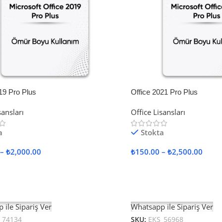
19 Pro Plus
Office 2021 Pro Plus
sansları
Office Lisansları
a
Stokta
–
₺
2,000.00
₺
150.00
–
₺
2,500.00
ler
Seçenekler
 ile Sipariş Ver
Whatsapp ile Sipariş Ver
_74134
SKU:
EKS_56968