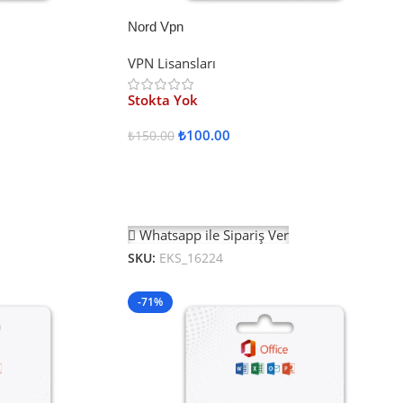
Nord Vpn
VPN Lisansları
Stokta Yok
₺
100.00
₺
150.00
Devamını Oku
Whatsapp ile Sipariş Ver
SKU:
EKS_16224
-71%