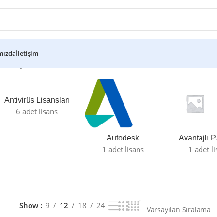
mızda
İletişim
steriliyor
Antivirüs Lisansları
6 adet lisans
Autodesk
Avantajlı P
1 adet lisans
1 adet l
Show
9
12
18
24