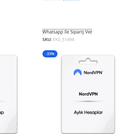
Sepete Ekle
Whatsapp ile Sipariş Ver
SKU:
EKS_51494
-33%