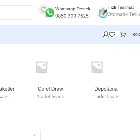
Hızlı Teslimat
Whatsapp Destek
Otomatik Tesl
0850 309 7625
₺
0.
aketler
Corel Draw
Depolama
isans
1 adet lisans
1 adet lisans