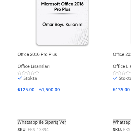
Office 2016 Pro Plus
Office 20
Office Lisansları
Office Li
Stokta
Stokt
₺
125.00
–
₺
1,500.00
₺
135.00
Seçenekler
Seçenek
Whatsapp ile Sipariş Ver
Whatsapp
SKU:
EKS_13394
SKU:
EKS