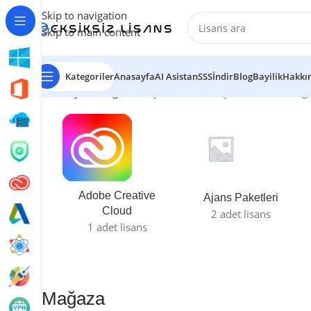
Skip to navigation
Skip to main content
Kategoriler
Anasayfa
AI Asistan
SSS
İndir
Blog
Bayilik
Hakkı
Ana Sayfa
/
Mağaza
/
Sayfa 5
108 sonuçtan 49-60 arası gö
Adobe Creative
Ajans Paketleri
Cloud
2 adet lisans
1 adet lisans
Mağaza