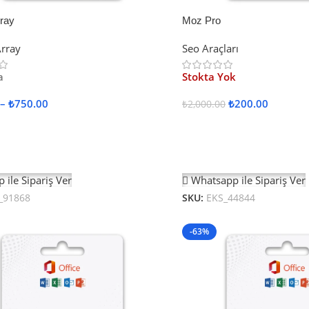
rray
Moz Pro
rray
Seo Araçları
a
Stokta Yok
–
₺
750.00
₺
200.00
₺
2,000.00
ler
Devamını Oku
 ile Sipariş Ver
Whatsapp ile Sipariş Ver
_91868
SKU:
EKS_44844
-63%