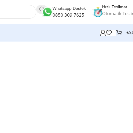
Hızlı Teslimat
Whatsapp Destek
Otomatik Tesl
0850 309 7625
₺
0.