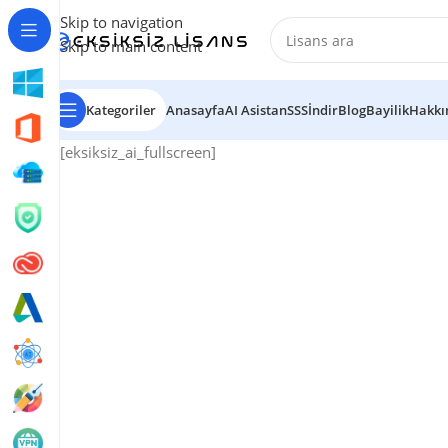
Skip to navigation
Skip to main content
Kategoriler
Anasayfa
AI Asistan
SSS
İndir
Blog
Bayilik
Hakkı
[eksiksiz_ai_fullscreen]