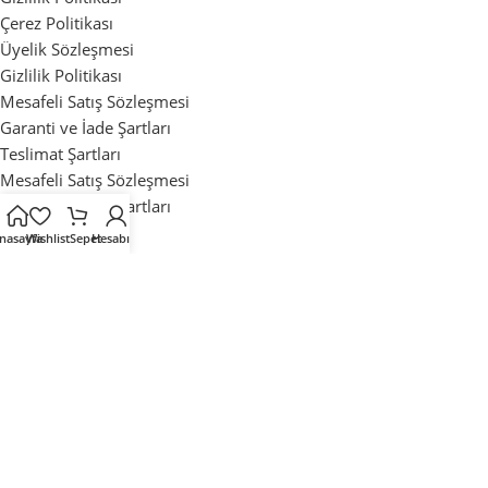
Çerez Politikası
Üyelik Sözleşmesi
Gizlilik Politikası
Mesafeli Satış Sözleşmesi
Garanti ve İade Şartları
Teslimat Şartları
Mesafeli Satış Sözleşmesi
Garanti ve İade Şartları
Teslimat Şartları
nasayfa
Wishlist
Sepet
Hesabım
Mağaza
İstek Listesi
Sipariş Takibi
Sıkça Sorulan Sorular
Mağaza
İstek Listesi
Sipariş Takibi
Sıkça Sorulan Sorular
Tüm Hakları Saklıdır. ©2025