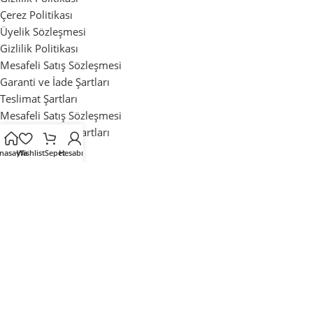
Çerez Politikası
Üyelik Sözleşmesi
Gizlilik Politikası
Mesafeli Satış Sözleşmesi
Garanti ve İade Şartları
Teslimat Şartları
Mesafeli Satış Sözleşmesi
Garanti ve İade Şartları
Teslimat Şartları
nasayfa
Wishlist
Sepet
Hesabım
Mağaza
İstek Listesi
Sipariş Takibi
Sıkça Sorulan Sorular
Mağaza
İstek Listesi
Sipariş Takibi
Sıkça Sorulan Sorular
Tüm Hakları Saklıdır. ©2025