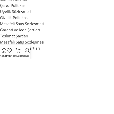
Çerez Politikası
Üyelik Sözleşmesi
Gizlilik Politikası
Mesafeli Satış Sözleşmesi
Garanti ve İade Şartları
Teslimat Şartları
Mesafeli Satış Sözleşmesi
Garanti ve İade Şartları
Teslimat Şartları
nasayfa
Wishlist
Sepet
Hesabım
Mağaza
İstek Listesi
Sipariş Takibi
Sıkça Sorulan Sorular
Mağaza
İstek Listesi
Sipariş Takibi
Sıkça Sorulan Sorular
Tüm Hakları Saklıdır. ©2025