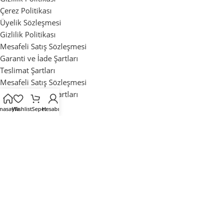
Çerez Politikası
Üyelik Sözleşmesi
Gizlilik Politikası
Mesafeli Satış Sözleşmesi
Garanti ve İade Şartları
Teslimat Şartları
Mesafeli Satış Sözleşmesi
Garanti ve İade Şartları
Teslimat Şartları
nasayfa
Wishlist
Sepet
Hesabım
Mağaza
İstek Listesi
Sipariş Takibi
Sıkça Sorulan Sorular
Mağaza
İstek Listesi
Sipariş Takibi
Sıkça Sorulan Sorular
Tüm Hakları Saklıdır. ©2025