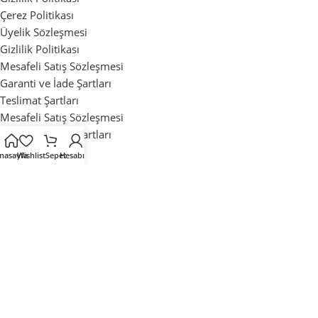
Çerez Politikası
Üyelik Sözleşmesi
Gizlilik Politikası
Mesafeli Satış Sözleşmesi
Garanti ve İade Şartları
Teslimat Şartları
Mesafeli Satış Sözleşmesi
Garanti ve İade Şartları
Teslimat Şartları
nasayfa
Wishlist
Sepet
Hesabım
Mağaza
İstek Listesi
Sipariş Takibi
Sıkça Sorulan Sorular
Mağaza
İstek Listesi
Sipariş Takibi
Sıkça Sorulan Sorular
Tüm Hakları Saklıdır. ©2025